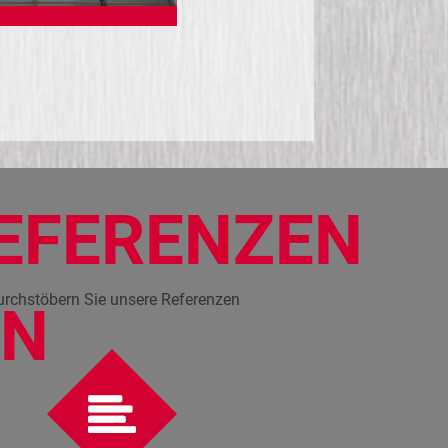
EFERENZEN
rchstöbern Sie unsere Referenzen
EN