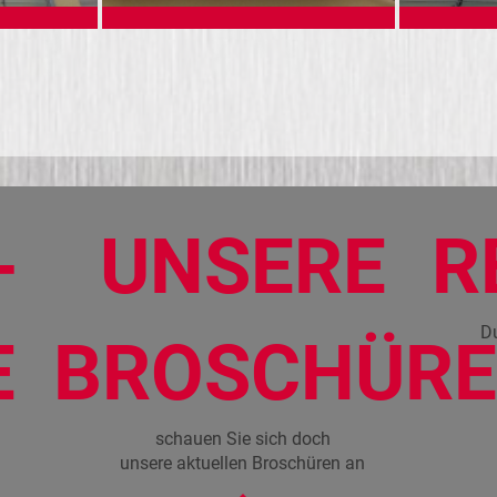
-
UNSERE
R
Du
E
BROSCHÜR
schauen Sie sich doch
unsere aktuellen Broschüren an