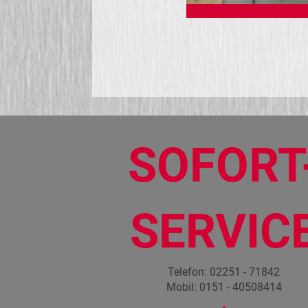
SOFORT
SERVIC
Telefon: 02251 - 71842
Mobil: 0151 - 40508414