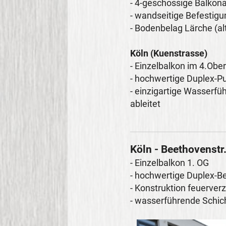
- 4-geschossige Balkon
- wandseitige Befestig
- Bodenbelag Lärche (al
Köln (Kuenstrasse)
- Einzelbalkon im 4.Ob
- hochwertige Duplex-Pu
- einzigartige Wasserf
ableitet
Köln - Beethovenstr
- Einzelbalkon 1. OG
- hochwertige Duplex-B
- Konstruktion feuerver
- wasserführende Schic